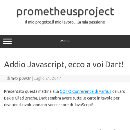
Vai
al
prometheusproject
contenuto
Il mio progetto,il mio lavoro…la mia passione
Menu
Addio Javascript, ecco a voi Dart!
di
m4x p0w3r
|
Luglio 21, 2017
Presentato questa mattina alla
GOTO Conference di Aarhus
da Lars
Bak e Gilad Bracha, Dart sembra avere tutte le carte in tavole per
divenire il rivoluzionario successore di JavaScript!