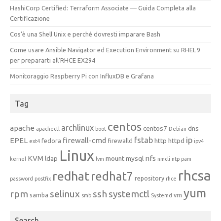
HashiCorp Certified: Terraform Associate — Guida Completa alla
Certificazione
Cos’è una Shell Unix e perché dovresti imparare Bash
Come usare Ansible Navigator ed Execution Environment su RHEL 9
per prepararti all’RHCE EX294
Monitoraggio Raspberry Pi con InfluxDB e Grafana
Tag
centos
archlinux
apache
centos7
dns
apachectl
boot
Debian
fstab
ip
EPEL
firewall-cmd
http
httpd
fedora
firewalld
ext4
ipv4
Linux
KVM
nfs
ldap
mount
mysql
kernel
lvm
nmcli
ntp
pam
rhcsa
redhat
redhat7
repository
password
postfix
rhce
yum
rpm
selinux
ssh
systemctl
samba
vm
smb
Systemd
Search