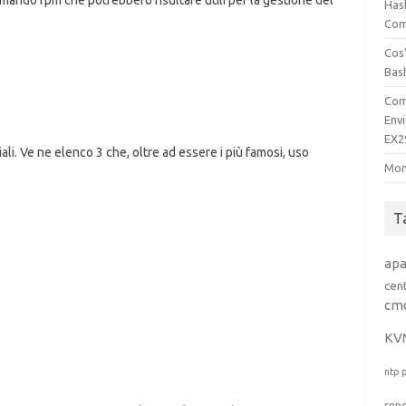
omando rpm che potrebbero risultare utili per la gestione del
Has
Comp
Cos’
Bas
Com
Env
EX2
iali. Ve ne elenco 3 che, oltre ad essere i più famosi, uso
Mon
T
ap
cen
cm
KV
ntp
rep