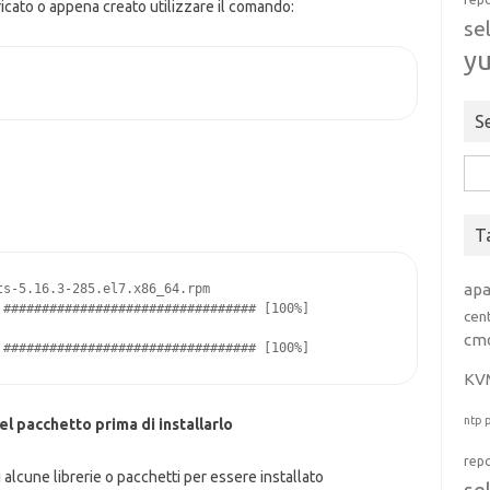
icato o appena creato utilizzare il comando:
se
y
S
Rice
per:
T
ap
s-5.16.3-285.el7.x86_64.rpm

################################# [100%]

cen
cm
 ################################# [100%]
KV
ntp
l pacchetto prima di installarlo
rep
alcune librerie o pacchetti per essere installato