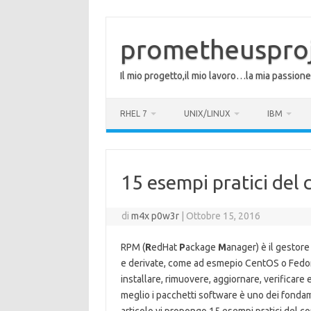
Vai
al
contenuto
prometheuspro
Il mio progetto,il mio lavoro…la mia passione
RHEL 7
UNIX/LINUX
IBM
15 esempi pratici de
di
m4x p0w3r
|
Ottobre 15, 2016
RPM (
R
edHat
P
ackage
M
anager) è il gestore
e derivate, come ad esmepio CentOS o Fedora
installare, rimuovere, aggiornare, verificare 
meglio i pacchetti software è uno dei fondam