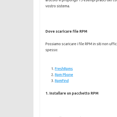
articolo vi propongo 15 esempi pratici del c
vostro sistema.
Dove scaricare file RPM
Possiamo scaricare i file RPM in siti non uffic
spesso:
FreshRpms
Rpm Pbone
RpmFind
1. Installare un pacchetto RPM