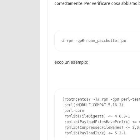
correttamente. Per verificare cosa abbiamo 
# rpm -qpR nome_pacchetto.rpm
ecco un esempio:
[root@centos7 ~]# rpm -qpR perl-test
 perl(:MODULE_COMPAT_5.16.3)

 perl-core

 rpmlib(FileDigests) <= 4.6.0-1

 rpmlib(PayloadFilesHavePrefix) <= 4
 rpmlib(CompressedFileNames) <= 3.0.
 rpmlib(PayloadIsXz) <= 5.2-1