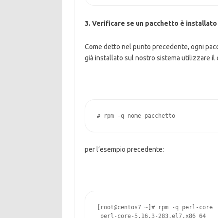
3. Verificare se un pacchetto è installato
Come detto nel punto precedente, ogni pacc
già installato sul nostro sistema utilizzare i
# rpm -q nome_pacchetto
per l’esempio precedente:
[root@centos7 ~]# rpm -q perl-core

 perl-core-5.16.3-283.el7.x86_64