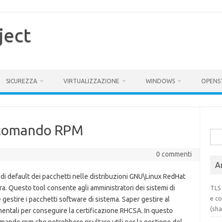
ject
SICUREZZA
VIRTUALIZZAZIONE
WINDOWS
OPENS
l comando RPM
Rice
per:
0 commenti
Ar
 di default dei pacchetti nelle distribuzioni GNU\Linux RedHat
. Questo tool consente agli amministratori dei sistemi di
TLS 
e co
e gestire i pacchetti software di sistema. Saper gestire al
(sh
entali per conseguire la certificazione RHCSA. In questo