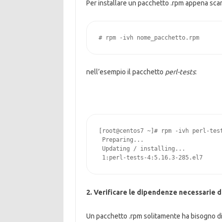
Per installare un pacchetto .rpm appena scar
# rpm -ivh nome_pacchetto.rpm
nell’esempio il pacchetto
perl-tests
:
[root@centos7 ~]# rpm -ivh perl-test
 Preparing...                       
 Updating / installing...

 1:perl-tests-4:5.16.3-285.el7     
2. Verificare le dipendenze necessarie de
Un pacchetto .rpm solitamente ha bisogno di 