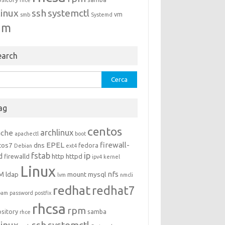
rhce
linux
ssh
systemctl
vm
smb
Systemd
um
earch
rca
ag
centos
archlinux
ache
apachectl
boot
EPEL
firewall-
tos7
dns
fedora
Debian
ext4
fstab
ip
d
http
httpd
firewalld
ipv4
kernel
Linux
M
nfs
ldap
mount
mysql
lvm
nmcli
redhat
redhat7
pam
password
postfix
rhcsa
rpm
ository
samba
rhce