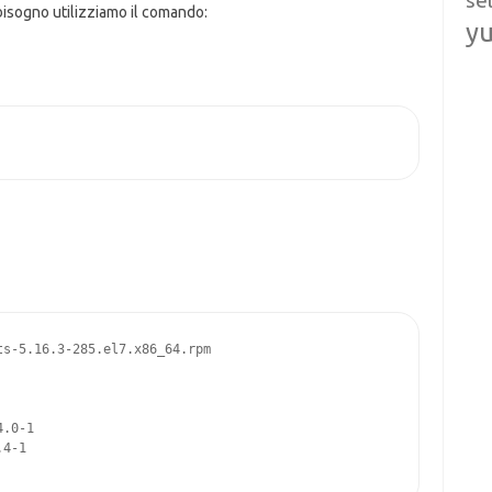
se
bisogno utilizziamo il comando:
y
s-5.16.3-285.el7.x86_64.rpm

.0-1

4-1
