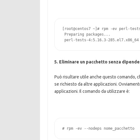
[root@centos7 ~]# rpm -ev perl-tests
 Preparing packages...

 perl-tests-4:5.16.3-285.el7.x86_64
5. Eliminare un pacchetto senza dipend
Può risultare utile anche questo comando, c
se richiesto da altre applicazioni. Ovviamen
applicazioni. Il comando da utilizzare è:
# rpm -ev --nodeps nome_pacchetto