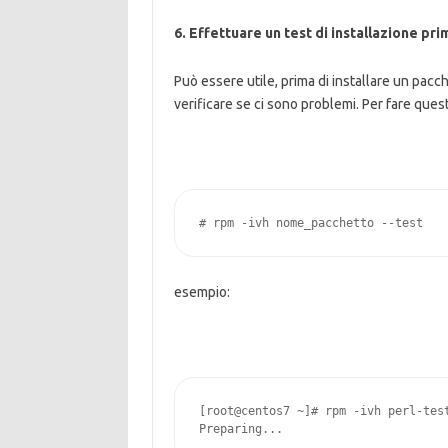
6. Effettuare un test di installazione pri
Può essere utile, prima di installare un pacc
verificare se ci sono problemi. Per fare ques
# rpm -ivh nome_pacchetto --test
esempio:
[root@centos7 ~]# rpm -ivh perl-test
Preparing...                       