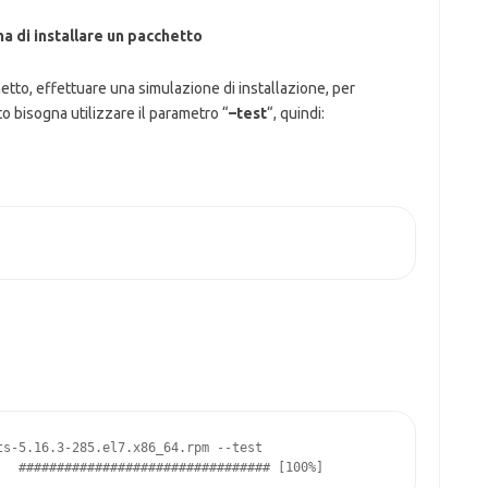
ma di installare un pacchetto
hetto, effettuare una simulazione di installazione, per
to bisogna utilizzare il parametro “
–test
“, quindi:
s-5.16.3-285.el7.x86_64.rpm --test

   ################################# [100%]