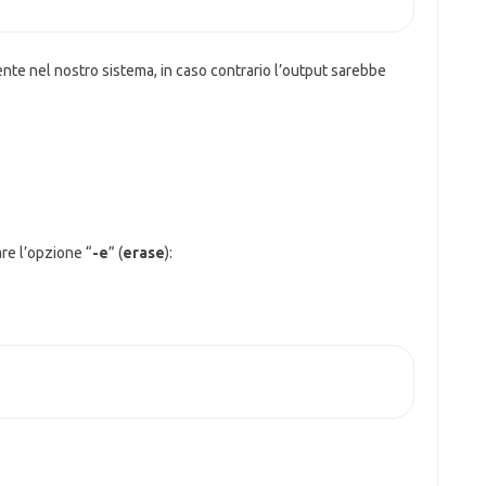
ente nel nostro sistema, in caso contrario l’output sarebbe
are l’opzione “
-e
” (
erase
):