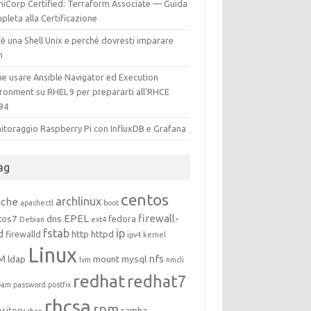
hiCorp Certified: Terraform Associate — Guida
leta alla Certificazione
è una Shell Unix e perché dovresti imparare
h
e usare Ansible Navigator ed Execution
ironment su RHEL 9 per prepararti all’RHCE
94
itoraggio Raspberry Pi con InfluxDB e Grafana
ag
centos
archlinux
ache
apachectl
boot
EPEL
firewall-
tos7
dns
fedora
Debian
ext4
fstab
ip
d
http
httpd
firewalld
ipv4
kernel
Linux
M
nfs
ldap
mount
mysql
lvm
nmcli
redhat
redhat7
pam
password
postfix
rhcsa
rpm
ository
samba