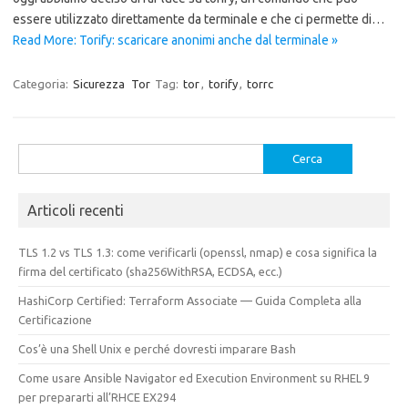
essere utilizzato direttamente da terminale e che ci permette di…
Read More: Torify: scaricare anonimi anche dal terminale »
Categoria:
Sicurezza
Tor
Tag:
tor
,
torify
,
torrc
Ricerca
per:
Articoli recenti
TLS 1.2 vs TLS 1.3: come verificarli (openssl, nmap) e cosa significa la
firma del certificato (sha256WithRSA, ECDSA, ecc.)
HashiCorp Certified: Terraform Associate — Guida Completa alla
Certificazione
Cos’è una Shell Unix e perché dovresti imparare Bash
Come usare Ansible Navigator ed Execution Environment su RHEL 9
per prepararti all’RHCE EX294