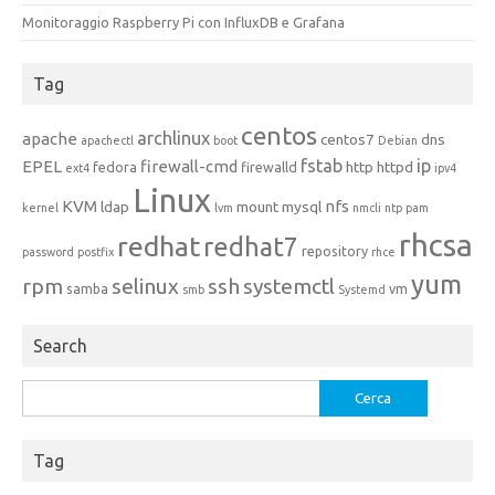
Monitoraggio Raspberry Pi con InfluxDB e Grafana
Tag
centos
archlinux
apache
centos7
dns
apachectl
boot
Debian
fstab
ip
EPEL
firewall-cmd
http
httpd
fedora
firewalld
ext4
ipv4
Linux
KVM
nfs
ldap
mount
mysql
kernel
lvm
nmcli
ntp
pam
rhcsa
redhat
redhat7
repository
password
postfix
rhce
yum
rpm
selinux
ssh
systemctl
samba
vm
smb
Systemd
Search
Ricerca
per:
Tag