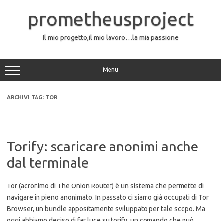
Vai
al
prometheusproject
contenuto
Il mio progetto,il mio lavoro…la mia passione
Menu
ARCHIVI TAG:
TOR
Torify: scaricare anonimi anche
dal terminale
Tor (acronimo di The Onion Router) è un sistema che permette di
navigare in pieno anonimato. In passato ci siamo già occupati di Tor
Browser, un bundle appositamente sviluppato per tale scopo. Ma
oggi abbiamo deciso di far luce su torify, un comando che può