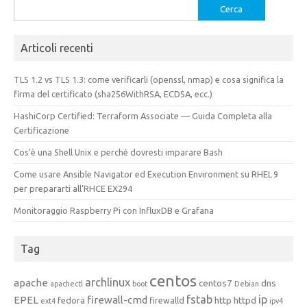
Ricerca
per:
Articoli recenti
TLS 1.2 vs TLS 1.3: come verificarli (openssl, nmap) e cosa significa la
firma del certificato (sha256WithRSA, ECDSA, ecc.)
HashiCorp Certified: Terraform Associate — Guida Completa alla
Certificazione
Cos’è una Shell Unix e perché dovresti imparare Bash
Come usare Ansible Navigator ed Execution Environment su RHEL 9
per prepararti all’RHCE EX294
Monitoraggio Raspberry Pi con InfluxDB e Grafana
Tag
centos
archlinux
apache
centos7
dns
apachectl
boot
Debian
fstab
ip
EPEL
firewall-cmd
http
httpd
fedora
firewalld
ext4
ipv4