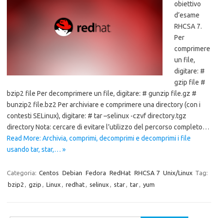
obiettivo
d’esame
RHCSA 7.
Per
comprimere
un file,
digitare: #
gzip file #
bzip2 file Per decomprimere un file, digitare: # gunzip file.gz #
bunzip2 file.bz2 Per archiviare e comprimere una directory (con i
contesti SELinux), digitare: # tar –selinux -czvf directory.tgz
directory Nota: cercare di evitare l’utilizzo del percorso completo…
Read More: Archivia, comprimi, decomprimi e decomprimi i file
usando tar, star,… »
Categoria:
Centos
Debian
Fedora
RedHat
RHCSA 7
Unix/Linux
Tag:
bzip2
,
gzip
,
Linux
,
redhat
,
selinux
,
star
,
tar
,
yum