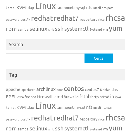
Linux
KVM
nfs
ldap
mount
mysql
kernel
lvm
nmcli
ntp
pam
rhcsa
redhat
redhat7
repository
password
postfix
rhce
yum
rpm
selinux
ssh
systemctl
samba
vm
smb
Systemd
Search
Ricerca
per:
Tag
centos
archlinux
apache
centos7
dns
apachectl
boot
Debian
fstab
ip
EPEL
firewall-cmd
http
httpd
fedora
firewalld
ext4
ipv4
Linux
KVM
nfs
ldap
mount
mysql
kernel
lvm
nmcli
ntp
pam
rhcsa
redhat
redhat7
repository
password
postfix
rhce
yum
rpm
selinux
ssh
systemctl
samba
vm
smb
Systemd