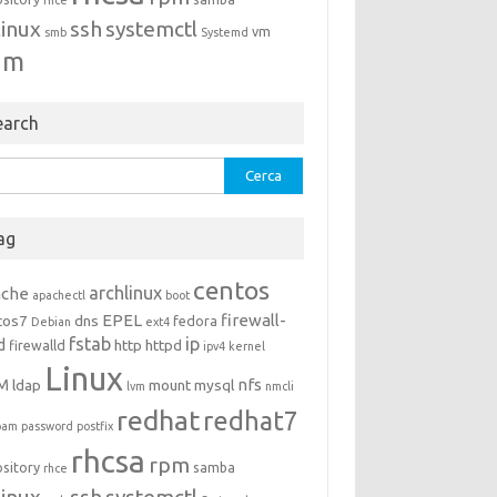
rhce
linux
ssh
systemctl
vm
smb
Systemd
um
earch
rca
ag
centos
archlinux
ache
apachectl
boot
EPEL
firewall-
tos7
dns
fedora
Debian
ext4
fstab
ip
d
http
httpd
firewalld
ipv4
kernel
Linux
M
nfs
ldap
mount
mysql
lvm
nmcli
redhat
redhat7
pam
password
postfix
rhcsa
rpm
ository
samba
rhce