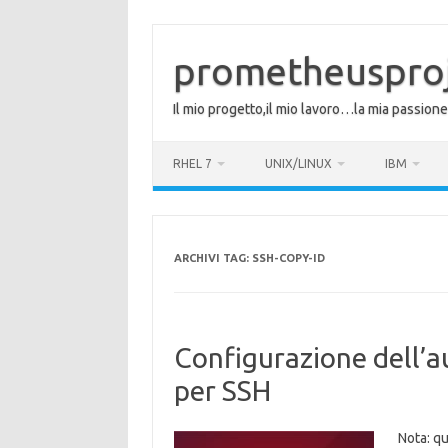
Vai
al
contenuto
prometheuspro
Il mio progetto,il mio lavoro…la mia passione
RHEL 7
UNIX/LINUX
IBM
ARCHIVI TAG:
SSH-COPY-ID
Configurazione dell’a
per SSH
Nota: q