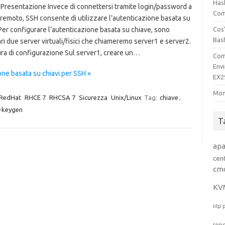
Has
 Presentazione Invece di connettersi tramite login/password a
Comp
remoto, SSH consente di utilizzare l’autenticazione basata su
Per configurare l’autenticazione basata su chiave, sono
Cos’
Bas
i due server virtuali/fisici che chiameremo server1 e server2.
ra di configurazione Sul server1, creare un…
Com
Env
ne basata su chiavi per SSH »
EX2
Mon
RedHat
RHCE 7
RHCSA 7
Sicurezza
Unix/Linux
Tag:
chiave
,
-keygen
T
ap
cen
cm
KV
ntp
rep