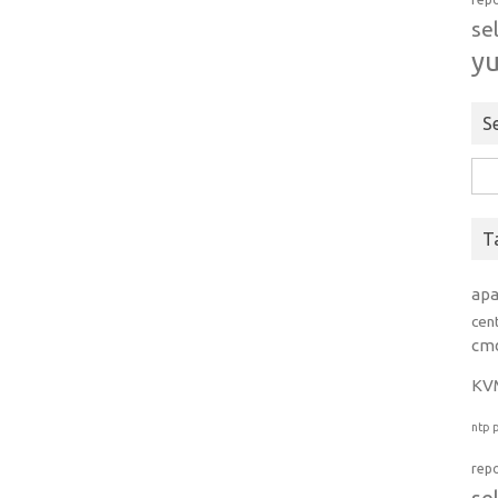
se
y
S
Rice
per:
T
ap
cen
cm
KV
ntp
rep