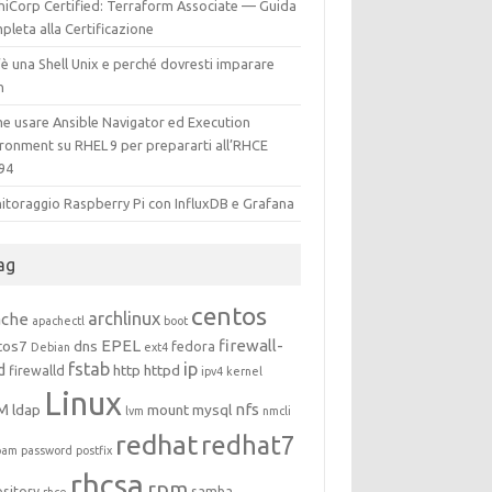
hiCorp Certified: Terraform Associate — Guida
leta alla Certificazione
è una Shell Unix e perché dovresti imparare
h
e usare Ansible Navigator ed Execution
ironment su RHEL 9 per prepararti all’RHCE
94
itoraggio Raspberry Pi con InfluxDB e Grafana
ag
centos
archlinux
ache
apachectl
boot
EPEL
firewall-
tos7
dns
fedora
Debian
ext4
fstab
ip
d
http
httpd
firewalld
ipv4
kernel
Linux
M
nfs
ldap
mount
mysql
lvm
nmcli
redhat
redhat7
pam
password
postfix
rhcsa
rpm
ository
samba