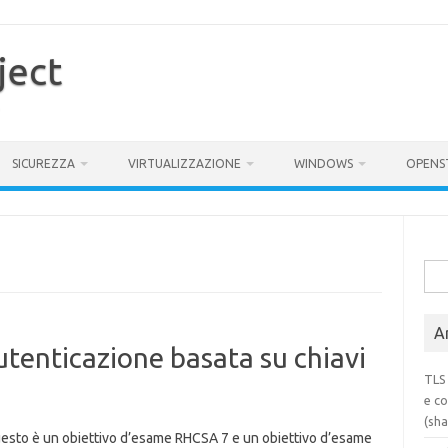
ject
SICUREZZA
VIRTUALIZZAZIONE
WINDOWS
OPENS
Rice
per:
Ar
utenticazione basata su chiavi
TLS 
e co
(sh
uesto è un obiettivo d’esame RHCSA 7 e un obiettivo d’esame