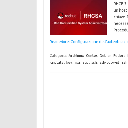
RHCE 7.
un host 
chiave. 
necessar
Procedu
Read More: Configurazione dell’autenticazio
Categoria:
Archlinux
Centos
Debian
Fedora
criptata
,
key
,
rsa
,
scp
,
ssh
,
ssh-copy-id
,
ssh