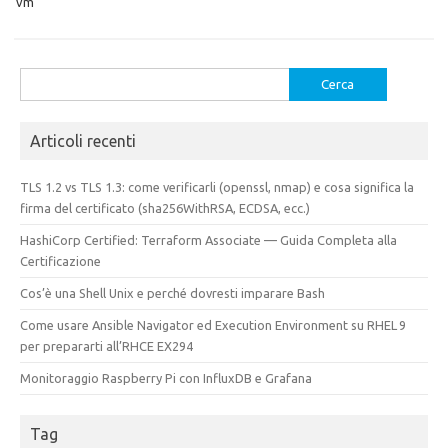
vm
Ricerca
per:
Articoli recenti
TLS 1.2 vs TLS 1.3: come verificarli (openssl, nmap) e cosa significa la
firma del certificato (sha256WithRSA, ECDSA, ecc.)
HashiCorp Certified: Terraform Associate — Guida Completa alla
Certificazione
Cos’è una Shell Unix e perché dovresti imparare Bash
Come usare Ansible Navigator ed Execution Environment su RHEL 9
per prepararti all’RHCE EX294
Monitoraggio Raspberry Pi con InfluxDB e Grafana
Tag