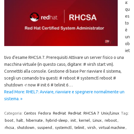
a:
qu
es
to
è
un
ob
iet
tivo d’esame RHCSA 7. Prerequisiti Attivare un server fisico o una
macchina virtuale (in questo caso, digitare: # virsh start vm).
Connettiti alla console. Gestione di base Per riavviare il sistema,
scegli un comando tra questi: # reboot # systemctl reboot #
shutdown -r now # init 6 # telinit 6…
Read More: RHEL7: Avviare, riavviare e spegnere normalmente un
sistema. »
Categoria:
Centos
Fedora
RedHat
RedHat
RHCSA 7
Unix/Linux
Tag:
boot
,
halt
,
hibernate
,
hybrid-sleep
,
init
,
kernel
,
Linux
,
reboot
,
rhcsa
,
shutdown
,
suspend
,
systemctl
,
telinit
,
virsh
,
virtual machine
,