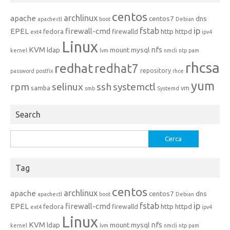
centos
archlinux
apache
centos7
dns
apachectl
boot
Debian
fstab
ip
EPEL
firewall-cmd
http
httpd
fedora
firewalld
ext4
ipv4
Linux
KVM
nfs
ldap
mount
mysql
kernel
lvm
nmcli
ntp
pam
rhcsa
redhat
redhat7
repository
password
postfix
rhce
yum
rpm
selinux
ssh
systemctl
samba
vm
smb
Systemd
Search
Ricerca
per:
Tag
centos
archlinux
apache
centos7
dns
apachectl
boot
Debian
fstab
ip
EPEL
firewall-cmd
http
httpd
fedora
firewalld
ext4
ipv4
Linux
KVM
nfs
ldap
mount
mysql
kernel
lvm
nmcli
ntp
pam