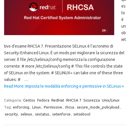
es
to
è
un
ob
iet
tivo d’esame RHCSA 7. Presentazione SELinux è l’acronimo di
Security-Enhanced Linux. È un modo per migliorare la sicurezza del
server. Il file /etc/selinux/config memorizza la configurazione
corrente: # more /etc/selinux/config # This file controls the state
of SELinux on the system. # SELINUX= can take one of these three
values: # …
Read More: Imposta le modalità enforcing e permissive in SELinux »
Categoria:
Centos
Fedora
RedHat
RHCSA 7
Sicurezza
Unix/Linux
Tag:
enforcing
,
Linux
,
Permissive
,
rhcsa
,
secure_mode_policyload
,
security
,
selinux
,
sestatus
,
setenforce
,
setsebool