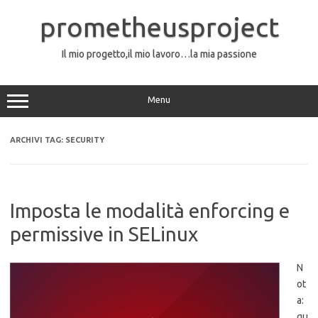
Vai
al
prometheusproject
contenuto
Il mio progetto,il mio lavoro…la mia passione
Menu
ARCHIVI TAG:
SECURITY
Imposta le modalità enforcing e
permissive in SELinux
N
ot
a:
qu