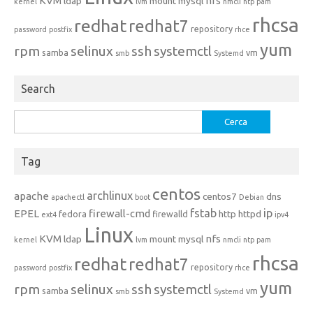
KVM
nfs
ldap
mount
mysql
kernel
lvm
nmcli
ntp
pam
rhcsa
redhat
redhat7
repository
password
postfix
rhce
yum
rpm
selinux
ssh
systemctl
samba
vm
smb
Systemd
Search
Ricerca
per:
Tag
centos
archlinux
apache
centos7
dns
apachectl
boot
Debian
fstab
ip
EPEL
firewall-cmd
http
httpd
fedora
firewalld
ext4
ipv4
Linux
KVM
nfs
ldap
mount
mysql
kernel
lvm
nmcli
ntp
pam
rhcsa
redhat
redhat7
repository
password
postfix
rhce
yum
rpm
selinux
ssh
systemctl
samba
vm
smb
Systemd