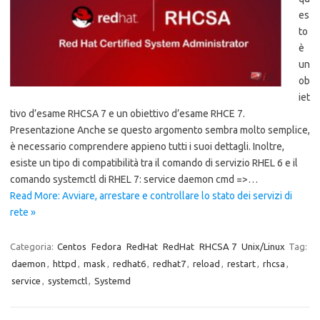
es
to
è
un
ob
iet
tivo d’esame RHCSA 7 e un obiettivo d’esame RHCE 7.
Presentazione Anche se questo argomento sembra molto semplice,
è necessario comprendere appieno tutti i suoi dettagli. Inoltre,
esiste un tipo di compatibilità tra il comando di servizio RHEL 6 e il
comando systemctl di RHEL 7: service daemon cmd =>…
Read More: Avviare, arrestare e controllare lo stato dei servizi di
rete »
Categoria:
Centos
Fedora
RedHat
RedHat
RHCSA 7
Unix/Linux
Tag:
daemon
,
httpd
,
mask
,
redhat6
,
redhat7
,
reload
,
restart
,
rhcsa
,
service
,
systemctl
,
Systemd