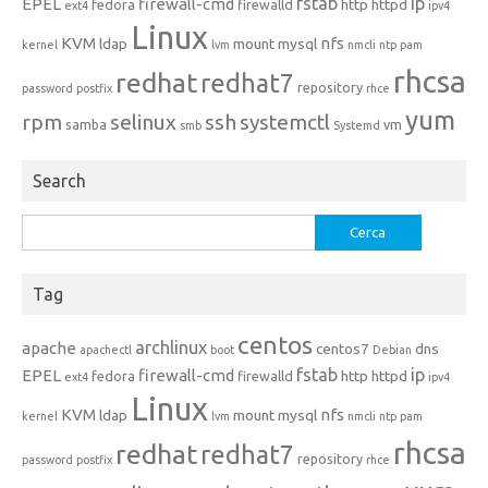
fstab
ip
EPEL
firewall-cmd
http
httpd
fedora
firewalld
ext4
ipv4
Linux
KVM
nfs
ldap
mount
mysql
kernel
lvm
nmcli
ntp
pam
rhcsa
redhat
redhat7
repository
password
postfix
rhce
yum
rpm
selinux
ssh
systemctl
samba
vm
smb
Systemd
Search
Ricerca
per:
Tag
centos
archlinux
apache
centos7
dns
apachectl
boot
Debian
fstab
ip
EPEL
firewall-cmd
http
httpd
fedora
firewalld
ext4
ipv4
Linux
KVM
nfs
ldap
mount
mysql
kernel
lvm
nmcli
ntp
pam
rhcsa
redhat
redhat7
repository
password
postfix
rhce