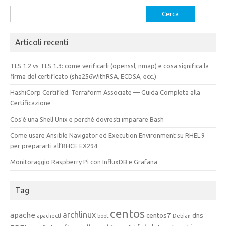
Ricerca
per:
Articoli recenti
TLS 1.2 vs TLS 1.3: come verificarli (openssl, nmap) e cosa significa la
firma del certificato (sha256WithRSA, ECDSA, ecc.)
HashiCorp Certified: Terraform Associate — Guida Completa alla
Certificazione
Cos’è una Shell Unix e perché dovresti imparare Bash
Come usare Ansible Navigator ed Execution Environment su RHEL 9
per prepararti all’RHCE EX294
Monitoraggio Raspberry Pi con InfluxDB e Grafana
Tag
centos
archlinux
apache
centos7
dns
apachectl
boot
Debian