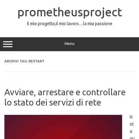
Vai
al
prometheusproject
contenuto
Il mio progetto,il mio lavoro…la mia passione
Menu
ARCHIVI TAG:
RESTART
Avviare, arrestare e controllare
lo stato dei servizi di rete
N
ot
a:
qu