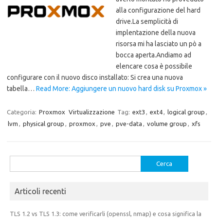
alla configurazione del hard
drive.La semplicità di
implentazione della nuova
risorsa mi ha lasciato un pò a
bocca aperta.Andiamo ad
elencare cosa è possibile
configurare con il nuovo disco installato: Si crea una nuova
tabella…
Read More: Aggiungere un nuovo hard disk su Proxmox »
Categoria:
Proxmox
Virtualizzazione
Tag:
ext3
,
ext4
,
logical group
,
lvm
,
physical group
,
proxmox
,
pve
,
pve-data
,
volume group
,
xfs
Ricerca
per:
Articoli recenti
TLS 1.2 vs TLS 1.3: come verificarli (openssl, nmap) e cosa significa la