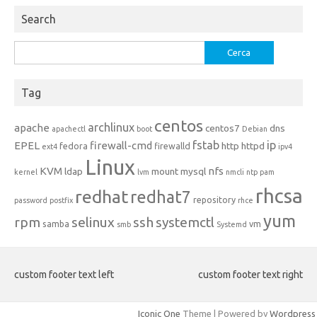
Search
Ricerca
per:
Tag
centos
archlinux
apache
centos7
dns
apachectl
boot
Debian
fstab
ip
EPEL
firewall-cmd
http
httpd
fedora
firewalld
ext4
ipv4
Linux
KVM
nfs
ldap
mount
mysql
kernel
lvm
nmcli
ntp
pam
rhcsa
redhat
redhat7
repository
password
postfix
rhce
yum
rpm
selinux
ssh
systemctl
samba
vm
smb
Systemd
custom footer text left
custom footer text right
Iconic One
Theme | Powered by
Wordpress