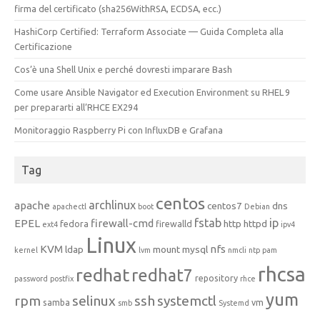
firma del certificato (sha256WithRSA, ECDSA, ecc.)
HashiCorp Certified: Terraform Associate — Guida Completa alla
Certificazione
Cos’è una Shell Unix e perché dovresti imparare Bash
Come usare Ansible Navigator ed Execution Environment su RHEL 9
per prepararti all’RHCE EX294
Monitoraggio Raspberry Pi con InfluxDB e Grafana
Tag
centos
archlinux
apache
centos7
dns
apachectl
boot
Debian
fstab
ip
EPEL
firewall-cmd
http
httpd
fedora
firewalld
ext4
ipv4
Linux
KVM
nfs
ldap
mount
mysql
kernel
lvm
nmcli
ntp
pam
rhcsa
redhat
redhat7
repository
password
postfix
rhce
yum
rpm
selinux
ssh
systemctl
samba
vm
smb
Systemd