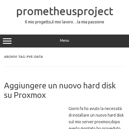
Vai
al
prometheusproject
contenuto
Il mio progetto,il mio lavoro…la mia passione
Menu
ARCHIVI TAG:
PVE-DATA
Aggiungere un nuovo hard disk
su Proxmox
Giorni fa ho avuto la necessità
di installare un nuovo hard disk
sul mio server proxmox;dopo
averlo montato ho proveduto