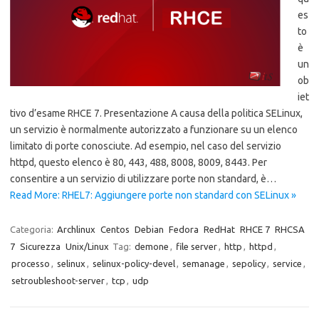
es
to
è
un
ob
iet
tivo d’esame RHCE 7. Presentazione A causa della politica SELinux,
un servizio è normalmente autorizzato a funzionare su un elenco
limitato di porte conosciute. Ad esempio, nel caso del servizio
httpd, questo elenco è 80, 443, 488, 8008, 8009, 8443. Per
consentire a un servizio di utilizzare porte non standard, è…
Read More: RHEL7: Aggiungere porte non standard con SELinux »
Categoria:
Archlinux
Centos
Debian
Fedora
RedHat
RHCE 7
RHCSA
7
Sicurezza
Unix/Linux
Tag:
demone
,
file server
,
http
,
httpd
,
processo
,
selinux
,
selinux-policy-devel
,
semanage
,
sepolicy
,
service
,
setroubleshoot-server
,
tcp
,
udp