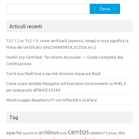
Ricerca
per:
Articoli recenti
TLS 1.2 vs TLS 1.3: come verificarli (openssl, nmap) e cosa significa la
firma del certificato (sha256WithRSA, ECDSA, ecc.)
HashiCorp Certified: Terraform Associate — Guida Completa alla
Certificazione
Cos’è una Shell Unix e perché dovresti imparare Bash
Come usare Ansible Navigator ed Execution Environment su RHEL 9
per prepararti all’RHCE EX294
Monitoraggio Raspberry Pi con InfluxDB e Grafana
Tag
centos
archlinux
apache
centos7
dns
apachectl
boot
Debian