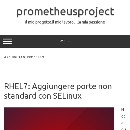
Vai
al
prometheusproject
contenuto
Il mio progetto,il mio lavoro…la mia passione
Menu
ARCHIVI TAG:
PROCESSO
RHEL7: Aggiungere porte non
standard con SELinux
N
ot
a:
qu