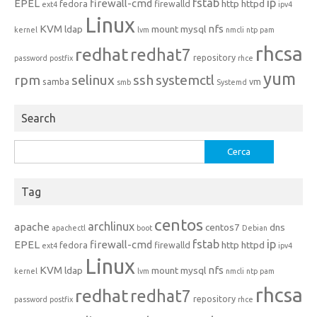
fstab
ip
EPEL
firewall-cmd
http
httpd
fedora
firewalld
ext4
ipv4
Linux
KVM
nfs
ldap
mount
mysql
kernel
lvm
nmcli
ntp
pam
rhcsa
redhat
redhat7
repository
password
postfix
rhce
yum
rpm
selinux
ssh
systemctl
samba
vm
smb
Systemd
Search
Ricerca
per:
Tag
centos
archlinux
apache
centos7
dns
apachectl
boot
Debian
fstab
ip
EPEL
firewall-cmd
http
httpd
fedora
firewalld
ext4
ipv4
Linux
KVM
nfs
ldap
mount
mysql
kernel
lvm
nmcli
ntp
pam
rhcsa
redhat
redhat7
repository
password
postfix
rhce