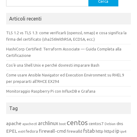
per:
Articoli recenti
TLS 1.2 vs TLS 1.3: come verificarli (openssl, nmap) e cosa significa la
firma del certificato (sha256WithRSA, ECDSA, ecc.)
HashiCorp Certified: Terraform Associate — Guida Completa alla
Certificazione
Cos’è una Shell Unix e perché dovresti imparare Bash
Come usare Ansible Navigator ed Execution Environment su RHEL 9
per prepararti all’RHCE EX294
Monitoraggio Raspberry Pi con InfluxDB e Grafana
Tag
centos
archlinux
apache
centos7
dns
apachectl
boot
Debian
fstab
ip
EPEL
firewall-cmd
http
httpd
fedora
firewalld
ext4
ipv4