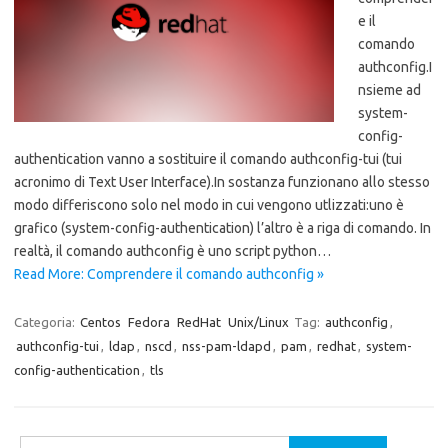
e il
comando
authconfig.I
nsieme ad
system-
config-
authentication vanno a sostituire il comando authconfig-tui (tui
acronimo di Text User Interface).In sostanza funzionano allo stesso
modo differiscono solo nel modo in cui vengono utlizzati:uno è
grafico (system-config-authentication) l’altro è a riga di comando. In
realtà, il comando authconfig è uno script python…
Read More: Comprendere il comando authconfig »
Categoria:
Centos
Fedora
RedHat
Unix/Linux
Tag:
authconfig
,
authconfig-tui
,
ldap
,
nscd
,
nss-pam-ldapd
,
pam
,
redhat
,
system-
config-authentication
,
tls
Ricerca