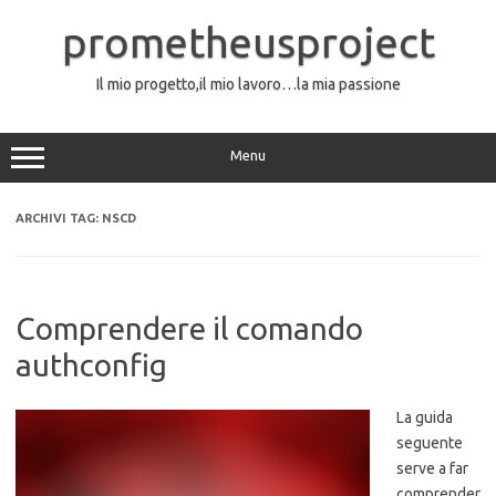
Vai
al
prometheusproject
contenuto
Il mio progetto,il mio lavoro…la mia passione
Menu
ARCHIVI TAG:
NSCD
Comprendere il comando
authconfig
La guida
seguente
serve a far
comprender