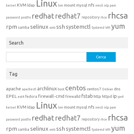
Linux
KVM
nfs
ldap
mount
mysql
kernel
lvm
nmcli
ntp
pam
rhcsa
redhat
redhat7
repository
password
postfix
rhce
yum
rpm
selinux
ssh
systemctl
samba
vm
smb
Systemd
Search
Ricerca
per:
Tag
centos
archlinux
apache
centos7
dns
apachectl
boot
Debian
fstab
ip
EPEL
firewall-cmd
http
httpd
fedora
firewalld
ext4
ipv4
Linux
KVM
nfs
ldap
mount
mysql
kernel
lvm
nmcli
ntp
pam
rhcsa
redhat
redhat7
repository
password
postfix
rhce
yum
rpm
selinux
ssh
systemctl
samba
vm
smb
Systemd