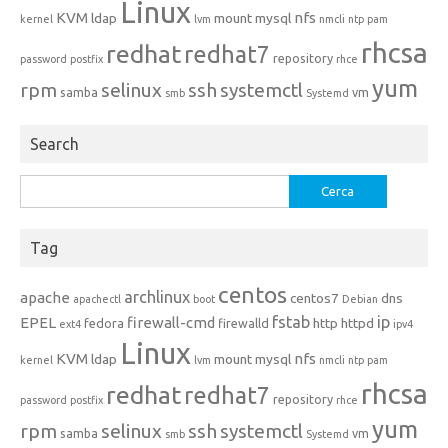
Linux
KVM
nfs
ldap
mount
mysql
kernel
lvm
nmcli
ntp
pam
rhcsa
redhat
redhat7
repository
password
postfix
rhce
yum
rpm
selinux
ssh
systemctl
samba
vm
smb
Systemd
Search
Ricerca
per:
Tag
centos
archlinux
apache
centos7
dns
apachectl
boot
Debian
fstab
ip
EPEL
firewall-cmd
http
httpd
fedora
firewalld
ext4
ipv4
Linux
KVM
nfs
ldap
mount
mysql
kernel
lvm
nmcli
ntp
pam
rhcsa
redhat
redhat7
repository
password
postfix
rhce
yum
rpm
selinux
ssh
systemctl
samba
vm
smb
Systemd