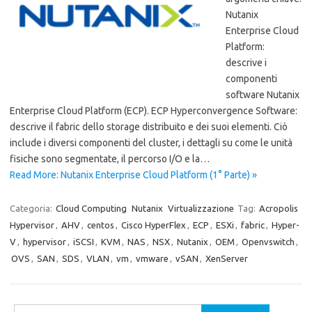
Nutanix
Enterprise Cloud
Platform:
descrive i
componenti
software Nutanix
Enterprise Cloud Platform (ECP). ECP Hyperconvergence Software:
descrive il fabric dello storage distribuito e dei suoi elementi. Ciò
include i diversi componenti del cluster, i dettagli su come le unità
fisiche sono segmentate, il percorso I/O e la…
Read More: Nutanix Enterprise Cloud Platform (1° Parte) »
Categoria:
Cloud Computing
Nutanix
Virtualizzazione
Tag:
Acropolis
Hypervisor
,
AHV
,
centos
,
Cisco HyperFlex
,
ECP
,
ESXi
,
fabric
,
Hyper-
V
,
hypervisor
,
iSCSI
,
KVM
,
NAS
,
NSX
,
Nutanix
,
OEM
,
Openvswitch
,
OVS
,
SAN
,
SDS
,
VLAN
,
vm
,
vmware
,
vSAN
,
XenServer