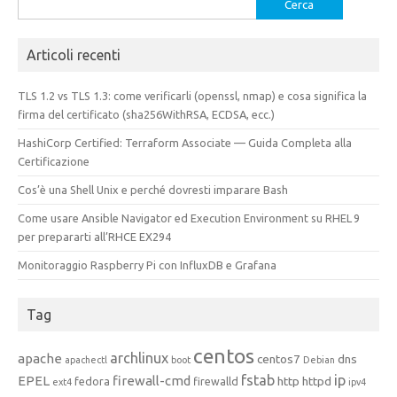
Ricerca
per:
Articoli recenti
TLS 1.2 vs TLS 1.3: come verificarli (openssl, nmap) e cosa significa la
firma del certificato (sha256WithRSA, ECDSA, ecc.)
HashiCorp Certified: Terraform Associate — Guida Completa alla
Certificazione
Cos’è una Shell Unix e perché dovresti imparare Bash
Come usare Ansible Navigator ed Execution Environment su RHEL 9
per prepararti all’RHCE EX294
Monitoraggio Raspberry Pi con InfluxDB e Grafana
Tag
centos
archlinux
apache
centos7
dns
apachectl
boot
Debian
fstab
ip
EPEL
firewall-cmd
http
httpd
fedora
firewalld
ext4
ipv4