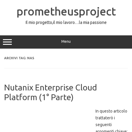
Vai
al
prometheusproject
contenuto
Il mio progetto,il mio lavoro…la mia passione
Menu
ARCHIVI TAG:
NAS
Nutanix Enterprise Cloud
Platform (1° Parte)
In questo articolo
trattaterò i
seguenti
argomenti chiave: