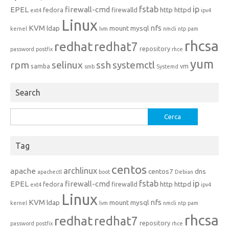
fstab
ip
EPEL
firewall-cmd
http
httpd
fedora
firewalld
ext4
ipv4
Linux
KVM
nfs
ldap
mount
mysql
kernel
lvm
nmcli
ntp
pam
rhcsa
redhat
redhat7
repository
password
postfix
rhce
yum
rpm
selinux
ssh
systemctl
samba
vm
smb
Systemd
Search
Ricerca
per:
Tag
centos
archlinux
apache
centos7
dns
apachectl
boot
Debian
fstab
ip
EPEL
firewall-cmd
http
httpd
fedora
firewalld
ext4
ipv4
Linux
KVM
nfs
ldap
mount
mysql
kernel
lvm
nmcli
ntp
pam
rhcsa
redhat
redhat7
repository
password
postfix
rhce