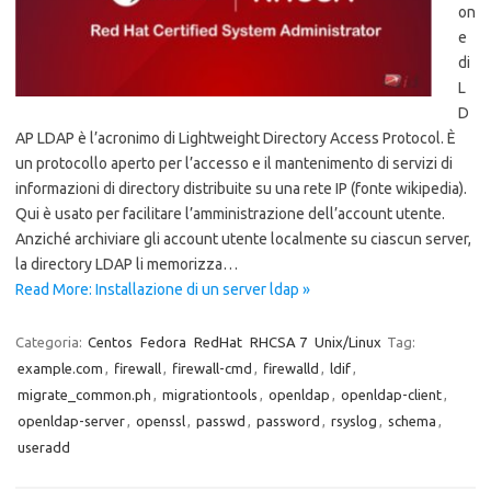
on
e
di
L
D
AP LDAP è l’acronimo di Lightweight Directory Access Protocol. È
un protocollo aperto per l’accesso e il mantenimento di servizi di
informazioni di directory distribuite su una rete IP (fonte wikipedia).
Qui è usato per facilitare l’amministrazione dell’account utente.
Anziché archiviare gli account utente localmente su ciascun server,
la directory LDAP li memorizza…
Read More: Installazione di un server ldap »
Categoria:
Centos
Fedora
RedHat
RHCSA 7
Unix/Linux
Tag:
example.com
,
firewall
,
firewall-cmd
,
firewalld
,
ldif
,
migrate_common.ph
,
migrationtools
,
openldap
,
openldap-client
,
openldap-server
,
openssl
,
passwd
,
password
,
rsyslog
,
schema
,
useradd