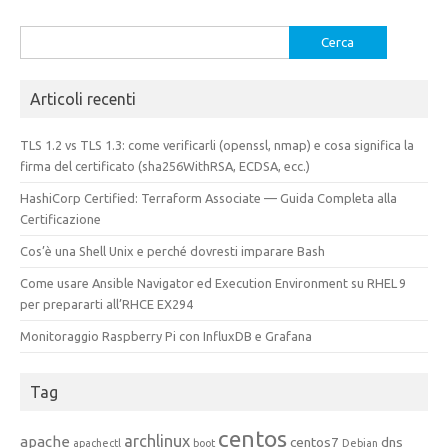
Ricerca
per:
Articoli recenti
TLS 1.2 vs TLS 1.3: come verificarli (openssl, nmap) e cosa significa la
firma del certificato (sha256WithRSA, ECDSA, ecc.)
HashiCorp Certified: Terraform Associate — Guida Completa alla
Certificazione
Cos’è una Shell Unix e perché dovresti imparare Bash
Come usare Ansible Navigator ed Execution Environment su RHEL 9
per prepararti all’RHCE EX294
Monitoraggio Raspberry Pi con InfluxDB e Grafana
Tag
centos
archlinux
apache
centos7
dns
apachectl
boot
Debian