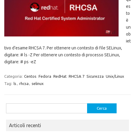
es
to
è
un
ob
iet
tivo d’esame RHCSA 7. Per ottenere un contesto di file SELinux,
digitare: # ls -Z Per ottenere un contesto di processo SELinux,
digitare: # ps -eZ
Categoria:
Centos
Fedora
RedHat
RHCSA 7
Sicurezza
Unix/Linux
Tag:
ls
,
rhcsa
,
selinux
Ricerca
per:
Articoli recenti