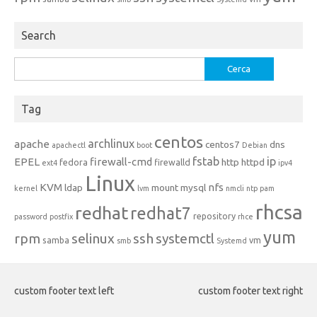
Search
Ricerca
per:
Tag
centos
archlinux
apache
centos7
dns
apachectl
boot
Debian
fstab
ip
EPEL
firewall-cmd
http
httpd
fedora
firewalld
ext4
ipv4
Linux
KVM
nfs
ldap
mount
mysql
kernel
lvm
nmcli
ntp
pam
rhcsa
redhat
redhat7
repository
password
postfix
rhce
yum
rpm
selinux
ssh
systemctl
samba
vm
smb
Systemd
custom footer text left
custom footer text right