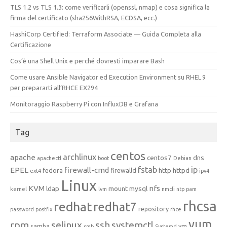
TLS 1.2 vs TLS 1.3: come verificarli (openssl, nmap) e cosa significa la
firma del certificato (sha256WithRSA, ECDSA, ecc.)
HashiCorp Certified: Terraform Associate — Guida Completa alla
Certificazione
Cos’è una Shell Unix e perché dovresti imparare Bash
Come usare Ansible Navigator ed Execution Environment su RHEL 9
per prepararti all’RHCE EX294
Monitoraggio Raspberry Pi con InfluxDB e Grafana
Tag
centos
archlinux
apache
centos7
dns
apachectl
boot
Debian
fstab
ip
EPEL
firewall-cmd
http
httpd
fedora
firewalld
ext4
ipv4
Linux
KVM
nfs
ldap
mount
mysql
kernel
lvm
nmcli
ntp
pam
rhcsa
redhat
redhat7
repository
password
postfix
rhce
yum
rpm
selinux
ssh
systemctl
samba
vm
smb
Systemd