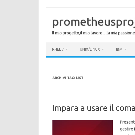
Vai
al
contenuto
prometheuspro
Il mio progetto,il mio lavoro…la mia passione
RHEL 7
UNIX/LINUX
IBM
ARCHIVI TAG:
LIST
Impara a usare il co
Presenta
gestire 