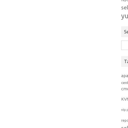
se
y
S
Rice
per:
T
ap
cen
cm
KV
ntp
rep