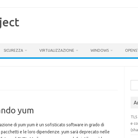
ject
SICUREZZA
VIRTUALIZZAZIONE
WINDOWS
OPENS
Rice
per:
Ar
mando yum
TLS 
e co
zione di yum yum è un sofisticato software in grado di
(sh
i pacchetti e le loro dipendenze. yum sarà deprecato nelle