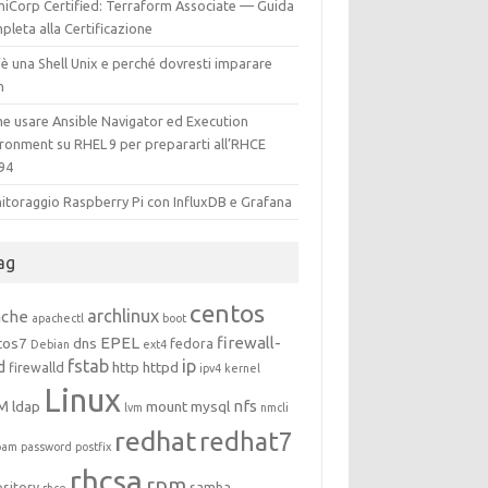
hiCorp Certified: Terraform Associate — Guida
leta alla Certificazione
è una Shell Unix e perché dovresti imparare
h
e usare Ansible Navigator ed Execution
ironment su RHEL 9 per prepararti all’RHCE
94
itoraggio Raspberry Pi con InfluxDB e Grafana
ag
centos
archlinux
ache
apachectl
boot
EPEL
firewall-
tos7
dns
fedora
Debian
ext4
fstab
ip
d
http
httpd
firewalld
ipv4
kernel
Linux
M
nfs
ldap
mount
mysql
lvm
nmcli
redhat
redhat7
pam
password
postfix
rhcsa
rpm
ository
samba