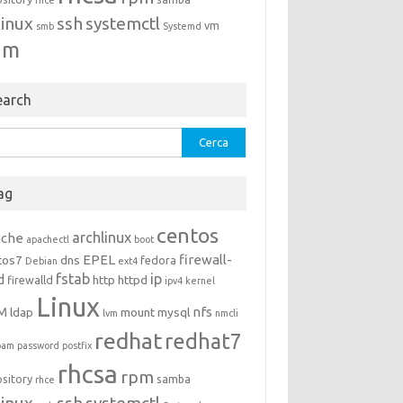
rhce
linux
ssh
systemctl
vm
smb
Systemd
um
earch
rca
ag
centos
archlinux
ache
apachectl
boot
EPEL
firewall-
tos7
dns
fedora
Debian
ext4
fstab
ip
d
http
httpd
firewalld
ipv4
kernel
Linux
M
nfs
ldap
mount
mysql
lvm
nmcli
redhat
redhat7
pam
password
postfix
rhcsa
rpm
ository
samba
rhce