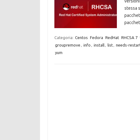
versioni
stessa s
pacchett
pacchet
Categoria:
Centos
Fedora
RedHat
RHCSA 7
groupremove
,
info
,
install
,
list
,
needs-restar
yum