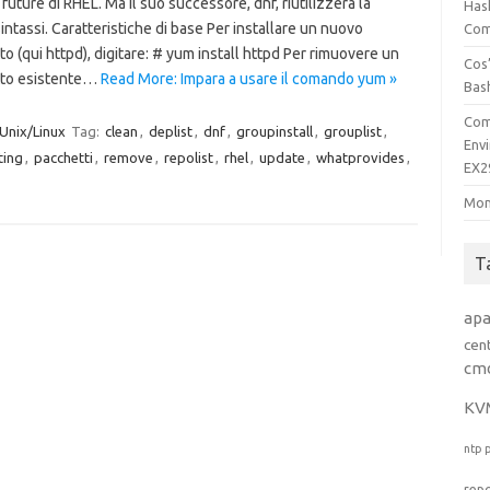
 future di RHEL. Ma il suo successore, dnf, riutilizzerà la
Has
intassi. Caratteristiche di base Per installare un nuovo
Comp
o (qui httpd), digitare: # yum install httpd Per rimuovere un
Cos’
to esistente…
Read More: Impara a usare il comando yum »
Bas
Com
Unix/Linux
Tag:
clean
,
deplist
,
dnf
,
groupinstall
,
grouplist
,
Env
ting
,
pacchetti
,
remove
,
repolist
,
rhel
,
update
,
whatprovides
,
EX2
Mon
T
ap
cen
cm
KV
ntp
rep