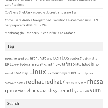
Certificazione
Cos’è una Shell Unix e perché dovresti imparare Bash
Come usare Ansible Navigator ed Execution Environment su RHEL 9
per prepararti all’RHCE EX294
Monitoraggio Raspberry Pi con InfluxDB e Grafana
Tag
centos
archlinux
apache
centos7
dns
apachectl
boot
Debian
fstab
ip
EPEL
firewall-cmd
http
httpd
fedora
firewalld
ext4
ipv4
Linux
KVM
nfs
ldap
mount
mysql
kernel
lvm
nmcli
ntp
pam
rhcsa
redhat
redhat7
repository
password
postfix
rhce
yum
rpm
selinux
ssh
systemctl
samba
vm
smb
Systemd
Search