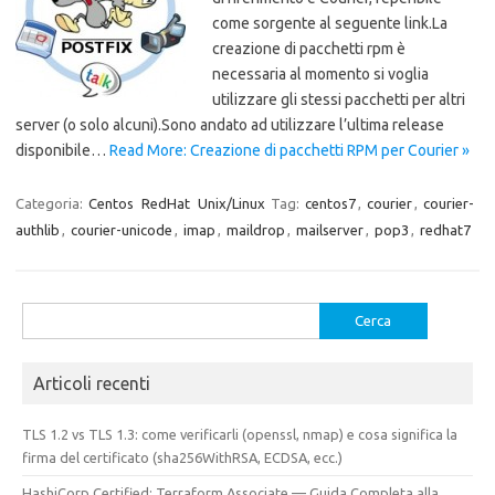
come sorgente al seguente link.La
creazione di pacchetti rpm è
necessaria al momento si voglia
utilizzare gli stessi pacchetti per altri
server (o solo alcuni).Sono andato ad utilizzare l’ultima release
disponibile…
Read More: Creazione di pacchetti RPM per Courier »
Categoria:
Centos
RedHat
Unix/Linux
Tag:
centos7
,
courier
,
courier-
authlib
,
courier-unicode
,
imap
,
maildrop
,
mailserver
,
pop3
,
redhat7
Ricerca
per:
Articoli recenti
TLS 1.2 vs TLS 1.3: come verificarli (openssl, nmap) e cosa significa la
firma del certificato (sha256WithRSA, ECDSA, ecc.)
HashiCorp Certified: Terraform Associate — Guida Completa alla