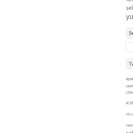
se
y
S
Rice
per:
T
ap
cen
cm
KV
ntp
rep