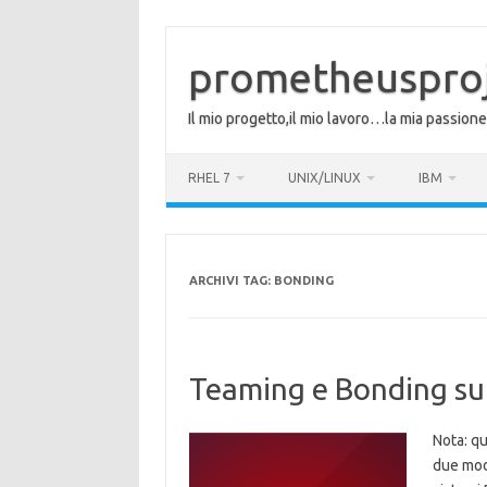
Vai
al
contenuto
prometheuspro
Il mio progetto,il mio lavoro…la mia passione
RHEL 7
UNIX/LINUX
IBM
ARCHIVI TAG:
BONDING
Teaming e Bonding su 
Nota: q
due modi