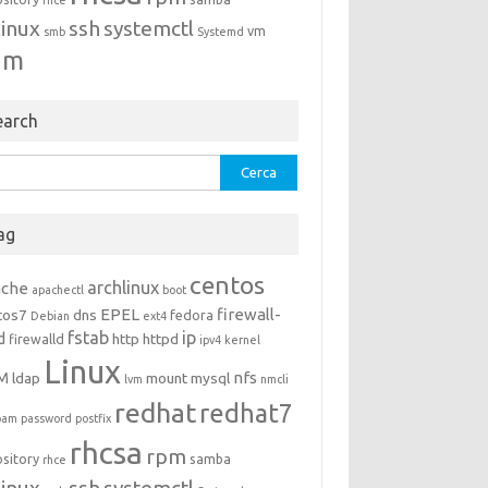
rhce
linux
ssh
systemctl
vm
smb
Systemd
um
earch
rca
ag
centos
archlinux
ache
apachectl
boot
EPEL
firewall-
tos7
dns
fedora
Debian
ext4
fstab
ip
d
http
httpd
firewalld
ipv4
kernel
Linux
M
nfs
ldap
mount
mysql
lvm
nmcli
redhat
redhat7
pam
password
postfix
rhcsa
rpm
ository
samba
rhce