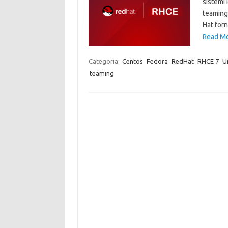
sistemi 
teaming:
Hat for
Read Mo
Categoria:
Centos
Fedora
RedHat
RHCE 7
U
teaming