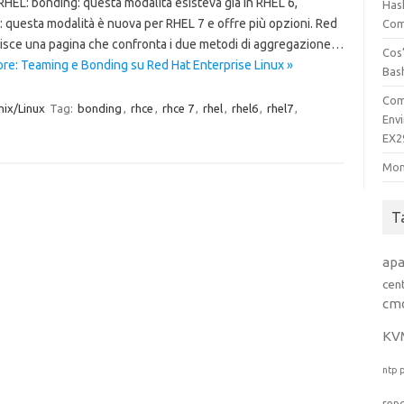
RHEL: bonding: questa modalità esisteva già in RHEL 6,
Has
 questa modalità è nuova per RHEL 7 e offre più opzioni. Red
Comp
nisce una pagina che confronta i due metodi di aggregazione…
Cos’
re: Teaming e Bonding su Red Hat Enterprise Linux »
Bas
Com
nix/Linux
Tag:
bonding
,
rhce
,
rhce 7
,
rhel
,
rhel6
,
rhel7
,
Env
EX2
Mon
T
ap
cen
cm
KV
ntp
rep