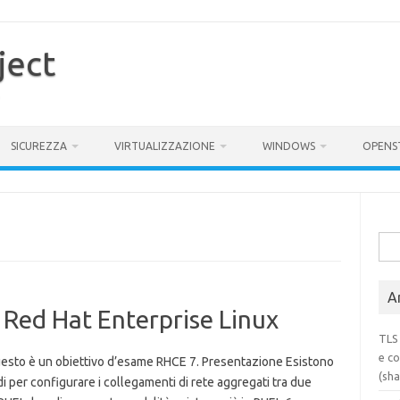
ject
SICUREZZA
VIRTUALIZZAZIONE
WINDOWS
OPENS
Rice
per:
Ar
Red Hat Enterprise Linux
TLS 
e co
uesto è un obiettivo d’esame RHCE 7. Presentazione Esistono
(sh
 per configurare i collegamenti di rete aggregati tra due