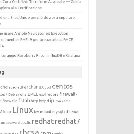
hiCorp Certified: Terraform Associate — Guida
leta alla Certificazione
è una Shell Unix e perché dovresti imparare
h
e usare Ansible Navigator ed Execution
ironment su RHEL 9 per prepararti all’RHCE
94
itoraggio Raspberry Pi con InfluxDB e Grafana
ag
centos
archlinux
ache
apachectl
boot
EPEL
firewall-
tos7
dns
fedora
Debian
ext4
fstab
ip
d
http
httpd
firewalld
ipv4
kernel
Linux
M
nfs
ldap
mount
mysql
lvm
nmcli
redhat
redhat7
pam
password
postfix
rhcsa
rpm
ository
samba