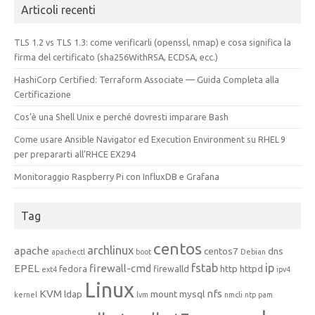
Articoli recenti
TLS 1.2 vs TLS 1.3: come verificarli (openssl, nmap) e cosa significa la
firma del certificato (sha256WithRSA, ECDSA, ecc.)
HashiCorp Certified: Terraform Associate — Guida Completa alla
Certificazione
Cos’è una Shell Unix e perché dovresti imparare Bash
Come usare Ansible Navigator ed Execution Environment su RHEL 9
per prepararti all’RHCE EX294
Monitoraggio Raspberry Pi con InfluxDB e Grafana
Tag
centos
archlinux
apache
centos7
dns
apachectl
boot
Debian
fstab
ip
EPEL
firewall-cmd
http
httpd
fedora
firewalld
ext4
ipv4
Linux
KVM
nfs
ldap
mount
mysql
kernel
lvm
nmcli
ntp
pam