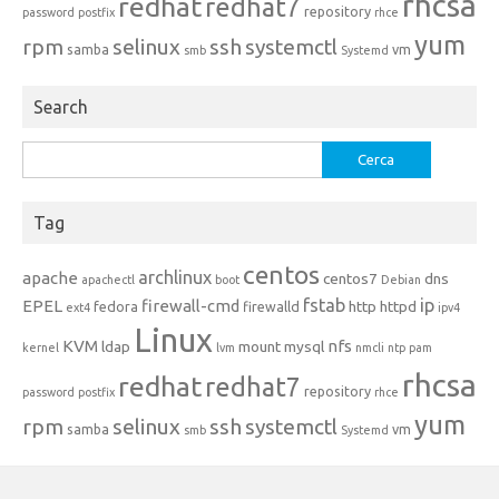
rhcsa
redhat
redhat7
repository
password
postfix
rhce
yum
rpm
selinux
ssh
systemctl
samba
vm
smb
Systemd
Search
Ricerca
per:
Tag
centos
archlinux
apache
centos7
dns
apachectl
boot
Debian
fstab
ip
EPEL
firewall-cmd
http
httpd
fedora
firewalld
ext4
ipv4
Linux
KVM
nfs
ldap
mount
mysql
kernel
lvm
nmcli
ntp
pam
rhcsa
redhat
redhat7
repository
password
postfix
rhce
yum
rpm
selinux
ssh
systemctl
samba
vm
smb
Systemd