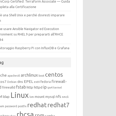
hiCorp Certified: Terraform Associate — Guida
leta alla Certificazione
è una Shell Unix e perché dovresti imparare
h
e usare Ansible Navigator ed Execution
ironment su RHEL 9 per prepararti all’RHCE
94
itoraggio Raspberry Pi con InfluxDB e Grafana
ag
centos
archlinux
ache
apachectl
boot
EPEL
firewall-
tos7
dns
fedora
Debian
ext4
fstab
ip
d
http
httpd
firewalld
ipv4
kernel
Linux
M
nfs
ldap
mount
mysql
lvm
nmcli
redhat
redhat7
pam
password
postfix
rhcsa
rpm
ository
samba