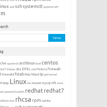
rhce
linux
ssh
systemctl
vm
smb
Systemd
um
earch
rca
ag
centos
archlinux
ache
apachectl
boot
EPEL
firewall-
tos7
dns
fedora
Debian
ext4
fstab
ip
d
http
httpd
firewalld
ipv4
kernel
Linux
M
nfs
ldap
mount
mysql
lvm
nmcli
redhat
redhat7
pam
password
postfix
rhcsa
rpm
ository
samba
rhce