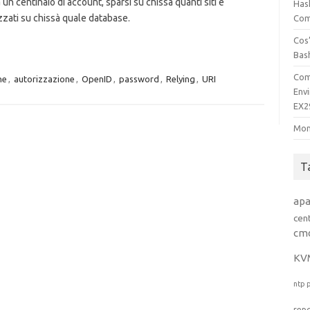
a un centinaio di account, sparsi su chissà quanti siti e
Has
zati su chissà quale database.
Comp
Cos’
Bas
Com
ne
,
autorizzazione
,
OpenID
,
password
,
Relying
,
URI
Env
EX2
Mon
T
ap
cen
cm
KV
ntp
rep