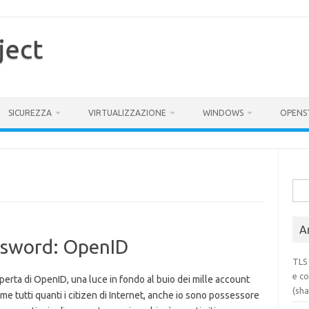
ject
SICUREZZA
VIRTUALIZZAZIONE
WINDOWS
OPENS
Rice
per:
Ar
assword: OpenID
TLS 
e co
perta di OpenID, una luce in fondo al buio dei mille account
(sh
e tutti quanti i citizen di Internet, anche io sono possessore