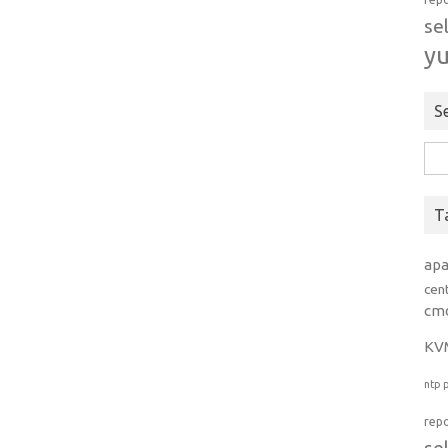
se
y
S
Rice
per:
T
ap
cen
cm
KV
ntp
rep