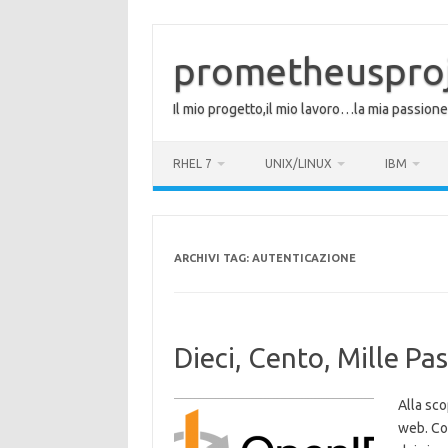
Vai
al
contenuto
prometheuspro
Il mio progetto,il mio lavoro…la mia passione
RHEL 7
UNIX/LINUX
IBM
ARCHIVI TAG:
AUTENTICAZIONE
Dieci, Cento, Mille P
Alla sco
web. Com