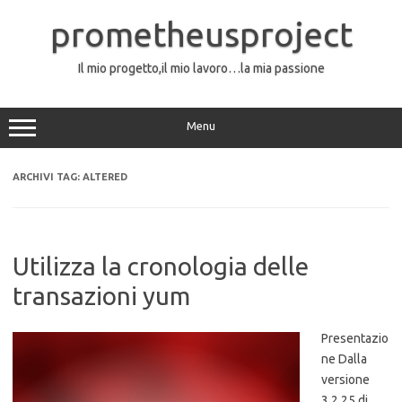
Vai
al
prometheusproject
contenuto
Il mio progetto,il mio lavoro…la mia passione
Menu
ARCHIVI TAG:
ALTERED
Utilizza la cronologia delle
transazioni yum
Presentazio
ne Dalla
versione
3.2.25 di