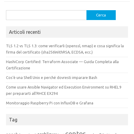
Ricerca
per:
Articoli recenti
TLS 1.2 vs TLS 1.3: come verificarli (openssl, nmap) e cosa significa la
firma del certificato (sha256WithRSA, ECDSA, ecc.)
HashiCorp Certified: Terraform Associate — Guida Completa alla
Certificazione
Cos’è una Shell Unix e perché dovresti imparare Bash
Come usare Ansible Navigator ed Execution Environment su RHEL 9
per prepararti all’RHCE EX294
Monitoraggio Raspberry Pi con InfluxDB e Grafana
Tag
centos