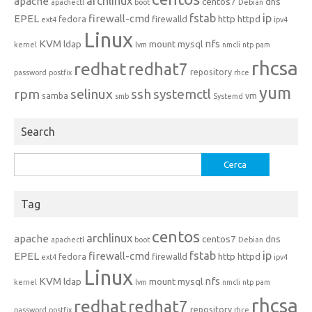
archlinux
apache
centos7
dns
apachectl
boot
Debian
fstab
ip
EPEL
firewall-cmd
http
httpd
fedora
firewalld
ext4
ipv4
Linux
KVM
nfs
ldap
mount
mysql
kernel
lvm
nmcli
ntp
pam
rhcsa
redhat
redhat7
repository
password
postfix
rhce
yum
rpm
selinux
ssh
systemctl
samba
vm
smb
Systemd
Search
Ricerca
per:
Tag
centos
archlinux
apache
centos7
dns
apachectl
boot
Debian
fstab
ip
EPEL
firewall-cmd
http
httpd
fedora
firewalld
ext4
ipv4
Linux
KVM
nfs
ldap
mount
mysql
kernel
lvm
nmcli
ntp
pam
rhcsa
redhat
redhat7
repository
password
postfix
rhce