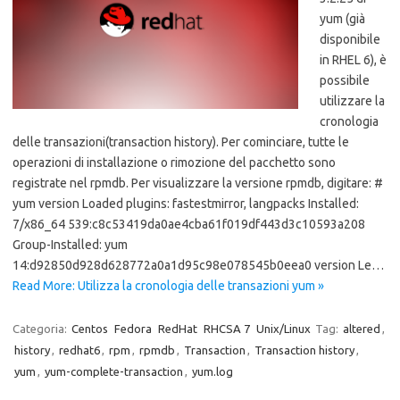
yum (già
disponibile
in RHEL 6), è
possibile
utilizzare la
cronologia
delle transazioni(transaction history). Per cominciare, tutte le
operazioni di installazione o rimozione del pacchetto sono
registrate nel rpmdb. Per visualizzare la versione rpmdb, digitare: #
yum version Loaded plugins: fastestmirror, langpacks Installed:
7/x86_64 539:c8c53419da0ae4cba61f019df443d3c10593a208
Group-Installed: yum
14:d92850d928d628772a0a1d95c98e078545b0eea0 version Le…
Read More: Utilizza la cronologia delle transazioni yum »
Categoria:
Centos
Fedora
RedHat
RHCSA 7
Unix/Linux
Tag:
altered
,
history
,
redhat6
,
rpm
,
rpmdb
,
Transaction
,
Transaction history
,
yum
,
yum-complete-transaction
,
yum.log