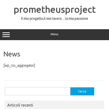
Vai
al
prometheusproject
contenuto
Il mio progetto,il mio lavoro…la mia passione
Menu
News
[wp_rss_aggregator]
Ricerca
per:
Articoli recenti