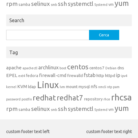
yum
rpm
selinux
ssh
systemctl
samba
vm
smb
Systemd
Search
Ricerca
per:
Tag
centos
archlinux
apache
centos7
dns
apachectl
boot
Debian
fstab
ip
EPEL
firewall-cmd
http
httpd
fedora
firewalld
ext4
ipv4
Linux
KVM
nfs
ldap
mount
mysql
kernel
lvm
nmcli
ntp
pam
rhcsa
redhat
redhat7
repository
password
postfix
rhce
yum
rpm
selinux
ssh
systemctl
samba
vm
smb
Systemd
custom footer text left
custom footer text right