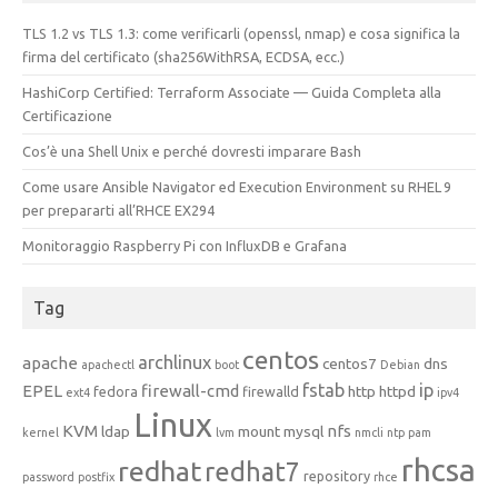
TLS 1.2 vs TLS 1.3: come verificarli (openssl, nmap) e cosa significa la
firma del certificato (sha256WithRSA, ECDSA, ecc.)
HashiCorp Certified: Terraform Associate — Guida Completa alla
Certificazione
Cos’è una Shell Unix e perché dovresti imparare Bash
Come usare Ansible Navigator ed Execution Environment su RHEL 9
per prepararti all’RHCE EX294
Monitoraggio Raspberry Pi con InfluxDB e Grafana
Tag
centos
archlinux
apache
centos7
dns
apachectl
boot
Debian
fstab
ip
EPEL
firewall-cmd
http
httpd
fedora
firewalld
ext4
ipv4
Linux
KVM
nfs
ldap
mount
mysql
kernel
lvm
nmcli
ntp
pam
rhcsa
redhat
redhat7
repository
password
postfix
rhce